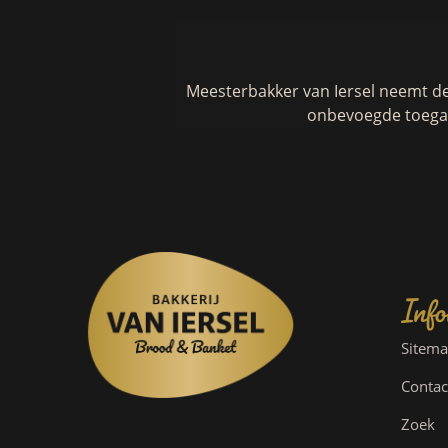
Meesterbakker van Iersel neemt d
onbevoegde toegan
Info
Sitem
Contac
Zoek