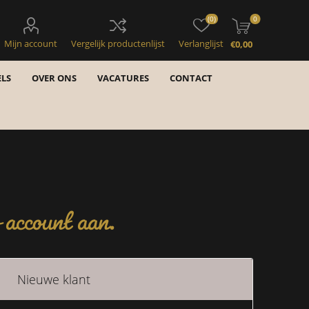
(0)
0
Mijn account
Vergelijk productenlijst
Verlanglijst
€0,00
LS
OVER ONS
VACATURES
CONTACT
account aan.
Nieuwe klant