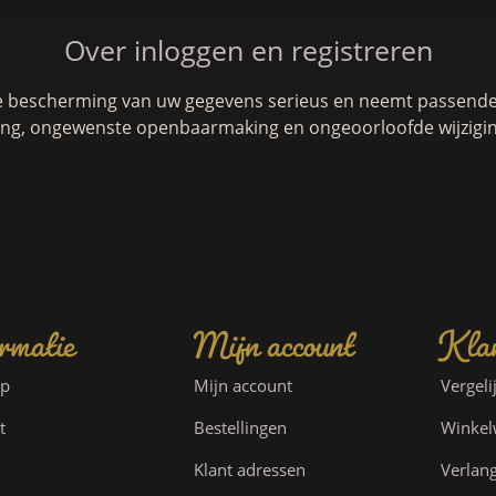
Over inloggen en registreren
e bescherming van uw gegevens serieus en neemt passende 
g, ongewenste openbaarmaking en ongeoorloofde wijzigin
rmatie
Mijn account
Klan
ap
Mijn account
Vergeli
t
Bestellingen
Winke
Klant adressen
Verlang