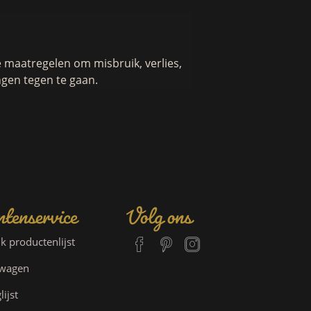
maatregelen om misbruik, verlies,
gen tegen te gaan.
tenservice
Volg ons
jk productenlijst
lwagen
lijst