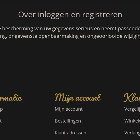
Over inloggen en registreren
e bescherming van uw gegevens serieus en neemt passende 
g, ongewenste openbaarmaking en ongeoorloofde wijzigin
rmatie
Mijn account
Klan
ap
Mijn account
Vergeli
t
Bestellingen
Winke
Klant adressen
Verlang