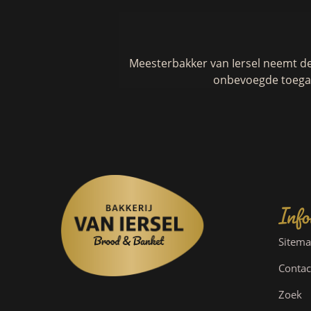
Meesterbakker van Iersel neemt d
onbevoegde toegan
Info
Sitem
Contac
Zoek