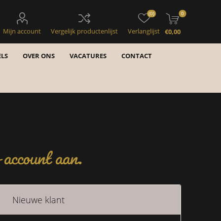
(0)
0
Mijn account
Vergelijk productenlijst
Verlanglijst
€0,00
LS
OVER ONS
VACATURES
CONTACT
account aan.
Nieuwe klant