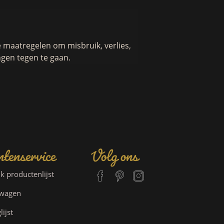
maatregelen om misbruik, verlies,
gen tegen te gaan.
tenservice
Volg ons
jk productenlijst
lwagen
lijst