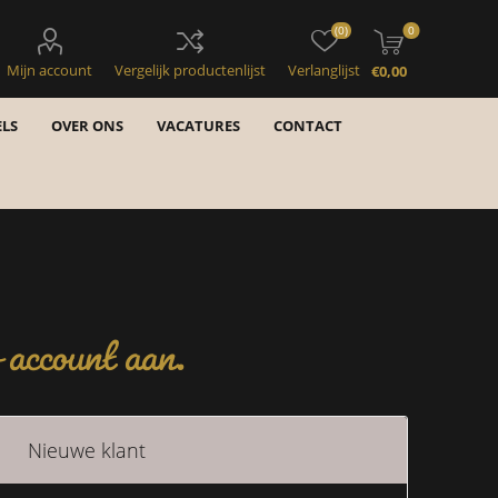
(0)
0
Mijn account
Vergelijk productenlijst
Verlanglijst
€0,00
LS
OVER ONS
VACATURES
CONTACT
account aan.
Nieuwe klant