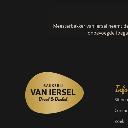
Meesterbakker van Iersel neemt d
onbevoegde toegan
Info
Sitem
Contac
Zoek