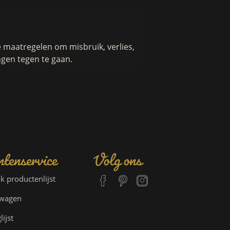
maatregelen om misbruik, verlies,
gen tegen te gaan.
tenservice
Volg ons
jk productenlijst
lwagen
lijst