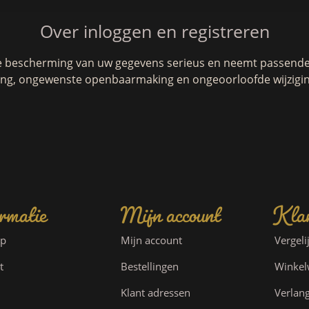
Over inloggen en registreren
e bescherming van uw gegevens serieus en neemt passende 
g, ongewenste openbaarmaking en ongeoorloofde wijzigin
rmatie
Mijn account
Klan
ap
Mijn account
Vergeli
t
Bestellingen
Winke
Klant adressen
Verlang