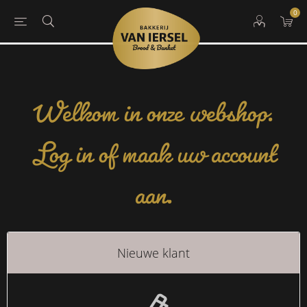
0
Welkom in onze webshop.
Log in of maak uw account
aan.
Nieuwe klant