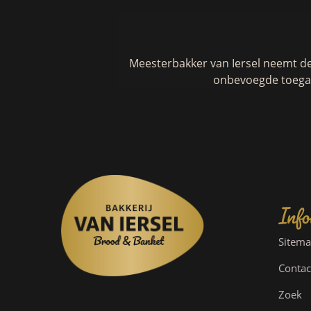
Meesterbakker van Iersel neemt d
onbevoegde toegan
Info
Sitem
Contac
Zoek