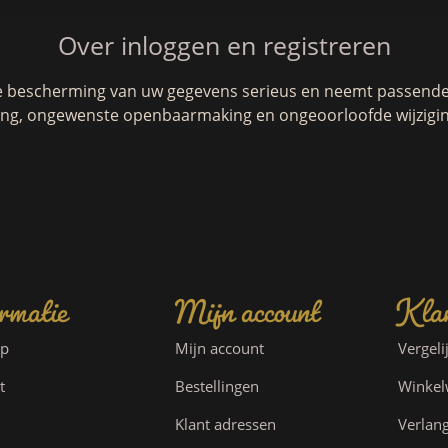
Over inloggen en registreren
e bescherming van uw gegevens serieus en neemt passende 
g, ongewenste openbaarmaking en ongeoorloofde wijzigin
rmatie
Mijn account
Klan
ap
Mijn account
Vergeli
t
Bestellingen
Winke
Klant adressen
Verlang