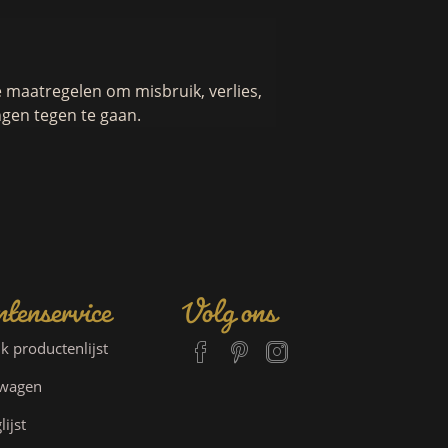
maatregelen om misbruik, verlies,
gen tegen te gaan.
tenservice
Volg ons
jk productenlijst
lwagen
lijst