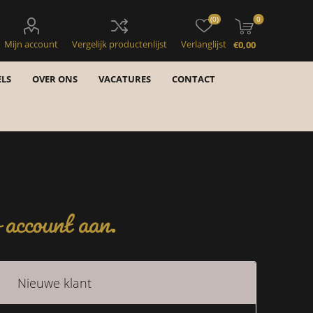
(0)
0
Mijn account
Vergelijk productenlijst
Verlanglijst
€0,00
LS
OVER ONS
VACATURES
CONTACT
account aan.
Nieuwe klant