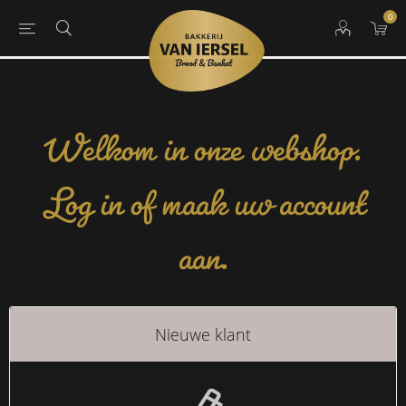
0
Welkom in onze webshop.
Log in of maak uw account
aan.
Nieuwe klant