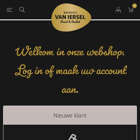
0
Welkom in onze webshop.
Log in of maak uw account
aan.
Nieuwe klant