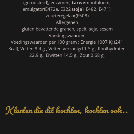
(geroosterd), enzymen,
tarwe
moutbloem,
emulgator(E472e, E322 (
soja
), E482, E471),
zuurteregelaar(E508)
Allergenen
gluten bevattende granen, spelt, soja, sesam
Voedingswaarden
Voedingswaarden per 100 gram : Energie 1007 Kj (241
Kcal), Vetten 8.4 g., Vetten verzadigd 1.5 g., Koolhydraten
22.9 g., Eiwitten 14.5 g., Zout 0.68 g.
Klanten die dit kochten, kochten ook..