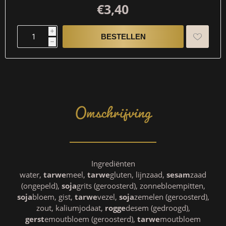
€3,40
i
h
Omschrijving
Ingrediënten
water,
tarwe
meel,
tarwe
gluten, lijnzaad,
sesam
zaad
(ongepeld),
soja
grits (geroosterd), zonnebloempitten,
soja
bloem, gist,
tarwe
vezel,
soja
zemelen (geroosterd),
zout, kaliumjodaat,
rogge
desem (gedroogd),
gerst
emoutbloem (geroosterd),
tarwe
moutbloem