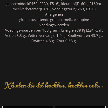
geleermiddel(E450, E339, E516), kleurstof(E160b, E160a),
meelverbeteraar(E920), voedingszuur(E263, E330)
Allergenen
gluten bevattende granen, melk, ei, lupine
Voedingswaarden
Voedingswaarden per 100 gram : Energie 938 Kj (224 Kcal),
Vetten 3.3 g., Vetten verzadigd 1.9 g., Koolhydraten 43.7 g.,
Eiwitten 4.8 g., Zout 0.68 g.
Klanten die dit kochten, kochten ook..