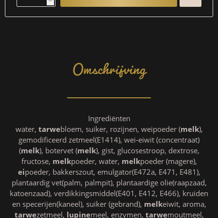
h
Omschrijving
Ingrediënten
water,
tarwe
bloem, suiker, rozijnen, weipoeder (
melk
),
gemodificeerd zetmeel(E1414), wei-eiwit (concentraat)
(
melk
), botervet (
melk
), gist, glucosestroop, dextrose,
fructose,
melk
poeder, water,
melk
poeder (magere),
ei
poeder, bakkerszout, emulgator(E472a, E471, E481),
plantaardig vet(palm, palmpit), plantaardige olie(raapzaad,
katoenzaad), verdikkingsmiddel(E401, E412, E466), kruiden
en specerijen(kaneel), suiker (gebrand),
melk
eiwit, aroma,
tarwe
zetmeel,
lupine
meel, enzymen,
tarwe
moutmeel,