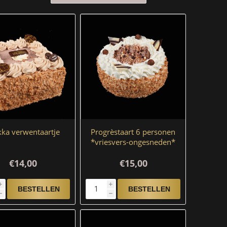
ka verwentaartje
Progrèstaart 6 personen
*vriesvers-ongesneden*
€14,00
€15,00
i
i
h
h