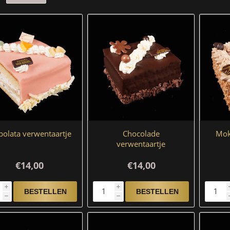
polata verwentaartje
Chocolade
Mok
verwentaartje
€14,00
€14,00
i
i
h
h