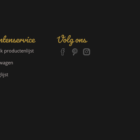
tenservice
Volg ons
jk productenlijst
lwagen
lijst