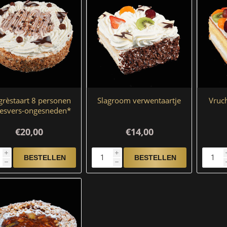
grèstaart 8 personen
Slagroom verwentaartje
Vruc
iesvers-ongesneden*
€20,00
€14,00
i
i
h
h