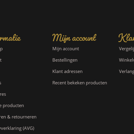
rmatie
Mijn account
Klan
ap
Mijn account
Vergeli
t
Bestellingen
Winke
Klant adressen
Verlang
s
Recent bekeken producten
res
e producten
ren & retourneren
yverklaring (AVG)