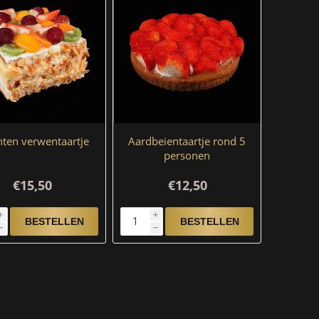
hten verwentaartje
Aardbeientaartje rond 5
personen
€15,50
€12,50
i
i
h
h