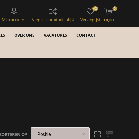
(0)
0
Mijn account
Vergelijk productenlijst
Verlanglijst
€0,00
LS
OVER ONS
VACATURES
CONTACT
SORTEREN OP