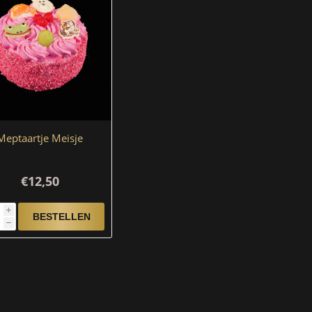
Meptaartje Meisje
€12,50
i
h