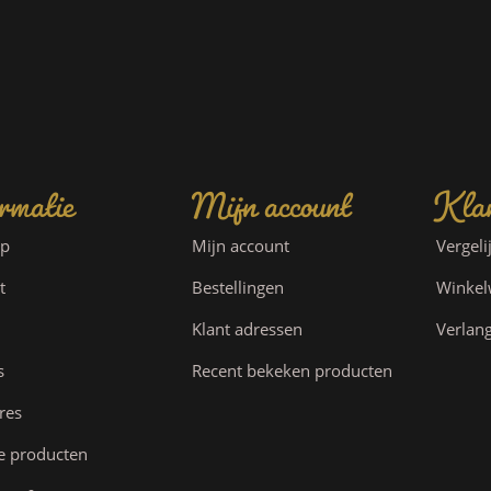
rmatie
Mijn account
Klan
ap
Mijn account
Vergeli
t
Bestellingen
Winke
Klant adressen
Verlang
s
Recent bekeken producten
res
e producten