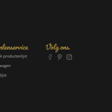
tenservice
Volg ons
jk productenlijst
lwagen
lijst