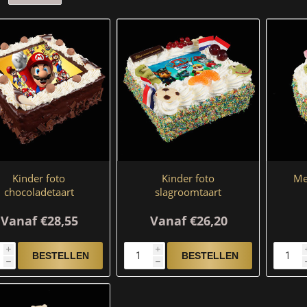
Kinder foto
Kinder foto
Me
chocoladetaart
slagroomtaart
Vanaf €28,55
Vanaf €26,20
i
i
h
h