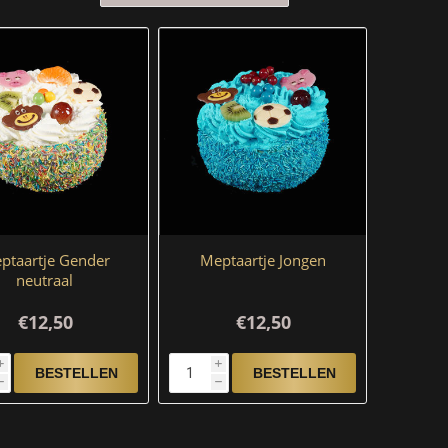
ptaartje Gender
Meptaartje Jongen
neutraal
€12,50
€12,50
i
i
h
h