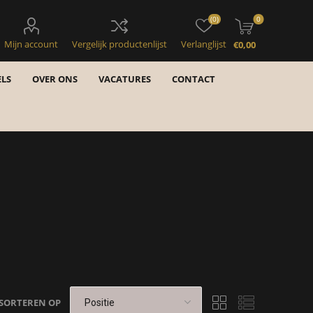
(0)
0
Mijn account
Vergelijk productenlijst
Verlanglijst
€0,00
LS
OVER ONS
VACATURES
CONTACT
SORTEREN OP