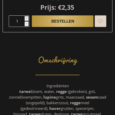
Prijs:
€2,35
i
h
Omschrijving
Ingrediënten
tarwe
bloem, water,
rogge
(gebroken), gist,
zonnebloempitten,
lupine
grits, maanzaad,
sesam
zaad
(ongepeld), bakkerszout,
rogge
meel
(gedextrineerd),
haver
grutten, specerijen,
lijnzaad,
tarwe
gluten, dextrose,
tarwe
moutmeel,