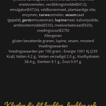
erwtenzemelen, verdikkingsmiddel(E412),
emulgator(E472e), veldbonenmeel, plantaardige olie,
enzymen,
tarwe
zemelen,
sesam
zaad
(gepeld),
gerst
emoutextract,
lupine
meel, kaliumjodide,
antiklontermiddel(E535), meelverbeteraar(E920),
voedingszuur(E270)
Allergenen
gluten bevattende granen, lupine, sesam, mosterd
Voedingswaarden
Voedingswaarden per 100 gram : Energie 1001 Kj (239
Kcal), Vetten 4.2 g., Vetten verzadigd 2.0 g., Koolhydraten
38.4 g., Eiwitten 9.1 g., Zout 0.97 g.
Klanten die dit kochten, kochten ook..