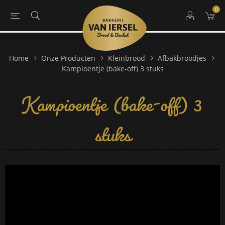
0
Home
Onze Producten
Kleinbrood
Afbakbroodjes
Kampioentje (bake-off) 3
Kampioentje (bake-off) 3 stuks
stuks