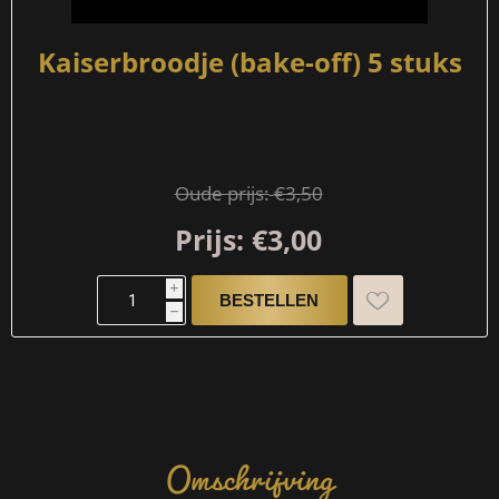
Kaiserbroodje (bake-off) 5 stuks
Oude prijs:
€3,50
Prijs:
€3,00
i
h
Omschrijving