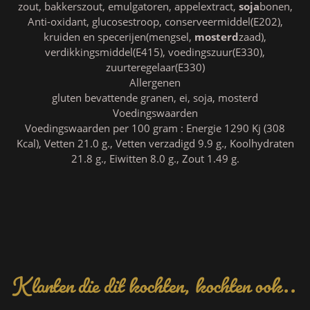
zout, bakkerszout, emulgatoren, appelextract,
soja
bonen,
Anti-oxidant, glucosestroop, conserveermiddel(E202),
kruiden en specerijen(mengsel,
mosterd
zaad),
verdikkingsmiddel(E415), voedingszuur(E330),
zuurteregelaar(E330)
Allergenen
gluten bevattende granen, ei, soja, mosterd
Voedingswaarden
Voedingswaarden per 100 gram : Energie 1290 Kj (308
Kcal), Vetten 21.0 g., Vetten verzadigd 9.9 g., Koolhydraten
21.8 g., Eiwitten 8.0 g., Zout 1.49 g.
Klanten die dit kochten, kochten ook..