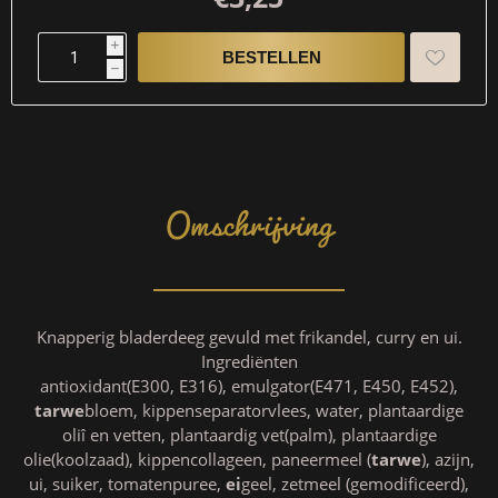
i
h
Omschrijving
Knapperig bladerdeeg gevuld met frikandel, curry en ui.
Ingrediënten
antioxidant(E300, E316), emulgator(E471, E450, E452),
tarwe
bloem, kippenseparatorvlees, water, plantaardige
oliî en vetten, plantaardig vet(palm), plantaardige
olie(koolzaad), kippencollageen, paneermeel (
tarwe
), azijn,
ui, suiker, tomatenpuree,
ei
geel, zetmeel (gemodificeerd),