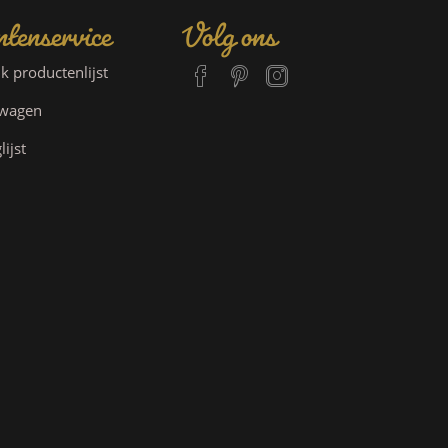
tenservice
Volg ons
jk productenlijst
lwagen
lijst