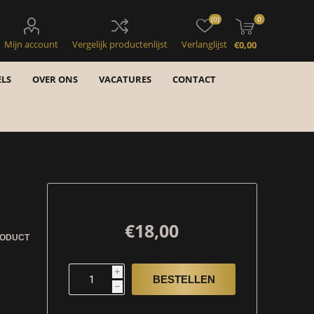
(0)
0
Mijn account
Vergelijk productenlijst
Verlanglijst
€0,00
LS
OVER ONS
VACATURES
CONTACT
€18,00
RODUCT
i
h