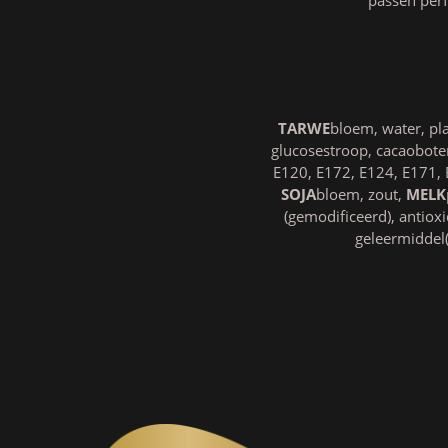
TARWE
bloem, water, pla
glucosestroop, cacaobote
E120, E172, E124, E171, 
SOJA
bloem, zout,
MELK
(gemodificeerd), antiox
geleermiddel(