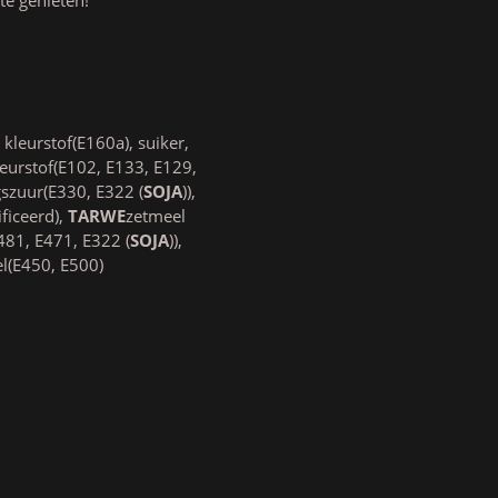
 kleurstof(E160a), suiker,
kleurstof(E102, E133, E129,
szuur(E330, E322 (
SOJA
)),
ficeerd),
TARWE
zetmeel
481, E471, E322 (
SOJA
)),
el(E450, E500)