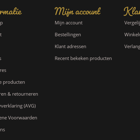
rmatie
Mijn account
Klan
ap
Mijn account
Vergeli
t
Bestellingen
Winke
Klant adressen
Verlang
s
Recent bekeken producten
res
e producten
ren & retourneren
yverklaring (AVG)
ene Voorwaarden
ns