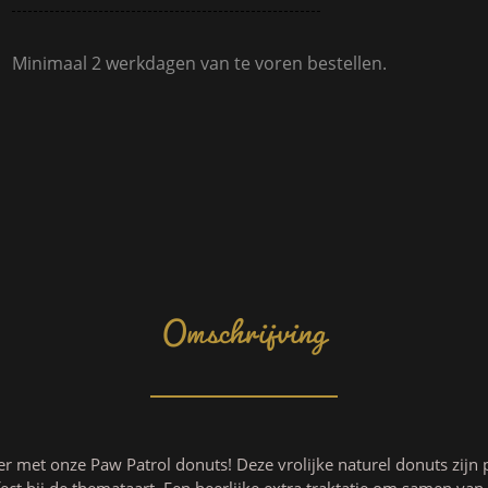
Minimaal 2 werkdagen van te voren bestellen.
Omschrijving
er met onze Paw Patrol donuts! Deze vrolijke naturel donuts zijn p
ect bij de themataart. Een heerlijke extra traktatie om samen van 