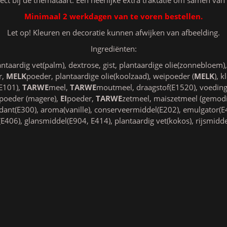
Minimaal 2 werkdagen van te voren bestellen.
Let op! Kleuren en decoratie kunnen afwijken van afbeelding.
Ingrediënten:
ntaardig vet(palm), dextrose, gist, plantaardige olie(zonnebloem),
r,
MELK
poeder, plantaardige olie(koolzaad), weipoeder (
MELK
), 
E101),
TARWE
meel,
TARWE
moutmeel, draagstof(E1520), voeding
poeder (magere),
EI
poeder,
TARWE
zetmeel, maiszetmeel (gemodi
idant(E300), aroma(vanille), conserveermiddel(E202), emulgator(E
E406), glansmiddel(E904, E414), plantaardig vet(kokos), rijsmidd