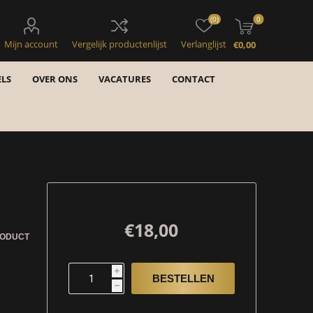
(0)
0
Mijn account
Vergelijk productenlijst
Verlanglijst
€0,00
LS
OVER ONS
VACATURES
CONTACT
€18,00
RODUCT
i
h