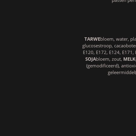
TARWE
bloem, water, pla
glucosestroop, cacaobote
E120, E172, E124, E171, 
SOJA
bloem, zout,
MELK
(gemodificeerd), antiox
geleermiddel(