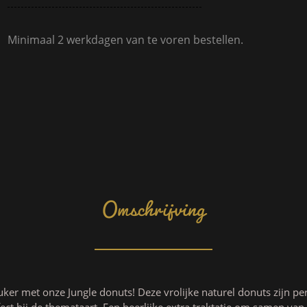
Minimaal 2 werkdagen van te voren bestellen.
Omschrijving
uker met onze Jungle donuts! Deze vrolijke naturel donuts zijn per
ect bij de themataart. Een heerlijke extra traktatie om samen van 