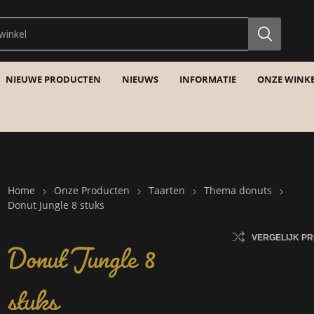
NIEUWE PRODUCTEN
NIEUWS
INFORMATIE
ONZE WINKE
Home
Onze Producten
Taarten
Thema donuts
Donut Jungle 8 stuks
Donut Jungle 8
VERGELIJK P
stuks