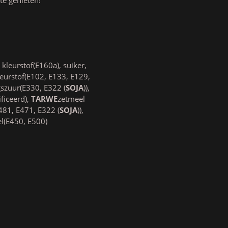
 kleurstof(E160a), suiker,
kleurstof(E102, E133, E129,
szuur(E330, E322 (
SOJA
)),
ficeerd),
TARWE
zetmeel
481, E471, E322 (
SOJA
)),
el(E450, E500)