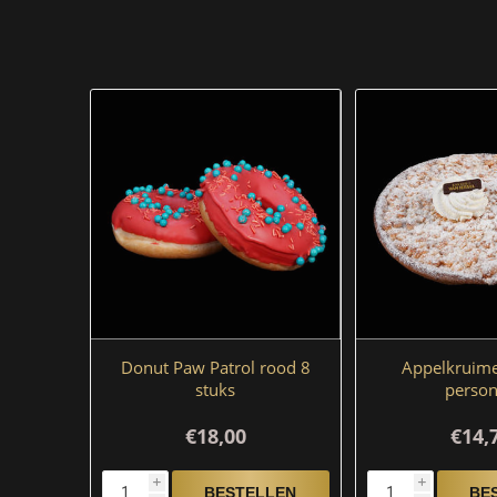
Donut Paw Patrol rood 8
Appelkruimel
stuks
perso
€18,00
€14,
i
i