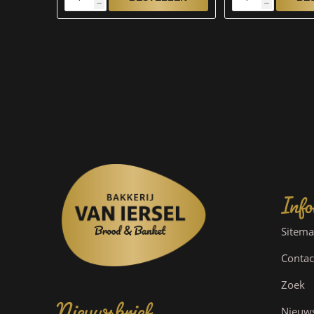
h
h
Info
Sitem
Contac
Nieuwsbrief
Zoek
Nieuw