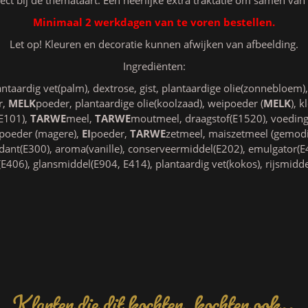
Minimaal 2 werkdagen van te voren bestellen.
Let op! Kleuren en decoratie kunnen afwijken van afbeelding.
Ingrediënten:
ntaardig vet(palm), dextrose, gist, plantaardige olie(zonnebloem),
r,
MELK
poeder, plantaardige olie(koolzaad), weipoeder (
MELK
), 
E101),
TARWE
meel,
TARWE
moutmeel, draagstof(E1520), voeding
poeder (magere),
EI
poeder,
TARWE
zetmeel, maiszetmeel (gemodi
idant(E300), aroma(vanille), conserveermiddel(E202), emulgator(E
E406), glansmiddel(E904, E414), plantaardig vet(kokos), rijsmidd
Klanten die dit kochten, kochten ook..