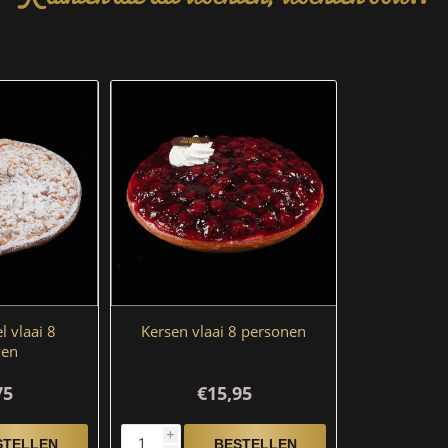
 vlaai 8
Kersen vlaai 8 personen
nen
75
€15,95
i