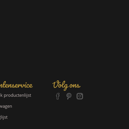
tenservice
Volg ons
jk productenlijst
lwagen
lijst