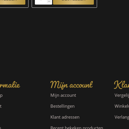
h
rmatie
Mijn account
Klan
ap
Mijn account
Vergeli
t
Bestellingen
Winke
Klant adressen
Verlang
s
Recent bekeken producten