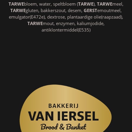
TARWE
bloem, water, speltbloem (
TARWE
),
TARWE
meel,
TARWE
gluten, bakkerszout, desem,
GERST
emoutmeel,
emulgator(E472e), dextrose, plantaardige olie(raapzaad),
TARWE
mout, enzymen, kaliumjodide,
antiklontermiddel(E535)