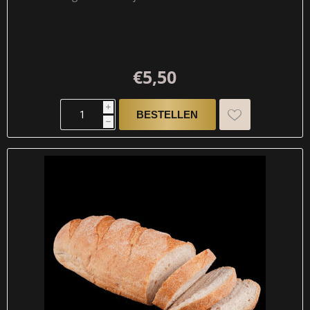
€5,50
i
h