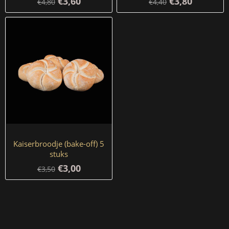
€3,60
€3,80
€4,80
€4,40
Kaiserbroodje (bake-off) 5
stuks
€3,00
€3,50