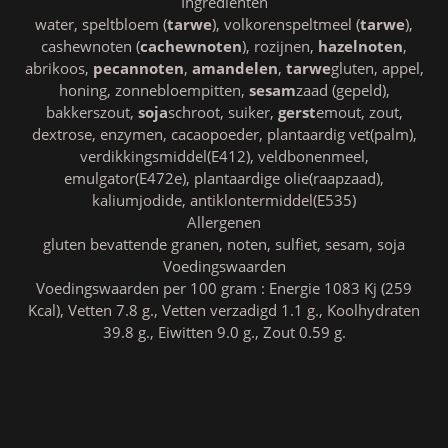
Ingrediënten
water, speltbloem (
tarwe
), volkorenspeltmeel (
tarwe
),
cashewnoten (
cachewnoten
), rozijnen,
hazelnoten
,
abrikoos,
pecannoten
,
amandelen
,
tarwe
gluten, appel,
honing, zonnebloempitten,
sesam
zaad (gepeld),
bakkerszout,
soja
schroot, suiker,
gerst
emout, zout,
dextrose, enzymen, cacaopoeder, plantaardig vet(palm),
verdikkingsmiddel(E412), veldbonenmeel,
emulgator(E472e), plantaardige olie(raapzaad),
kaliumjodide, antiklontermiddel(E535)
Allergenen
gluten bevattende granen, noten, sulfiet, sesam, soja
Voedingswaarden
Voedingswaarden per 100 gram : Energie 1083 Kj (259
Kcal), Vetten 7.8 g., Vetten verzadigd 1.1 g., Koolhydraten
39.8 g., Eiwitten 9.0 g., Zout 0.59 g.