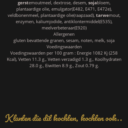
gerst
emoutmeel, dextrose, desem,
soja
bloem,
plantaardige olie, emulgator(E482, E471, E472e),
veldbonenmeel, plantaardige olie(raapzaad),
tarwe
mout,
enzymen, kaliumjodide, antiklontermiddel(E535),
meelverbeteraar(E920)
Allergenen
gluten bevattende granen, sesam, noten, melk, soja
Voedingswaarden
Voedingswaarden per 100 gram : Energie 1082 Kj (258
Kcal), Vetten 11.3 g., Vetten verzadigd 1.3 g., Koolhydraten
28.0 g., Eiwitten 8.9 g., Zout 0.79 g.
Klanten die dit kochten, kochten ook..