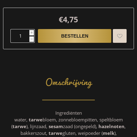
€4,75
i
h
Omschrijving
Ingrediënten
water,
tarwe
bloem, zonnebloempitten, speltbloem
(
tarwe
), lijnzaad,
sesam
zaad (ongepeld),
hazelnoten
,
bakkerszout,
tarwe
gluten, weipoeder (
melk
),