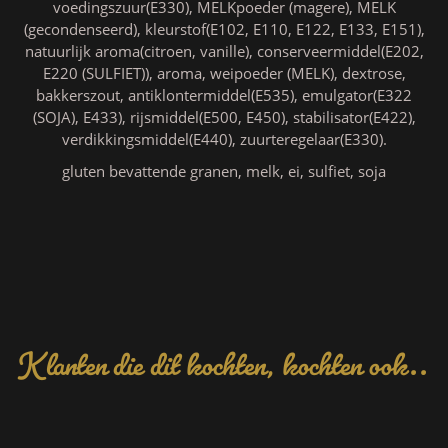
voedingszuur(E330), MELKpoeder (magere), MELK
(gecondenseerd), kleurstof(E102, E110, E122, E133, E151),
natuurlijk aroma(citroen, vanille), conserveermiddel(E202,
E220 (SULFIET)), aroma, weipoeder (MELK), dextrose,
bakkerszout, antiklontermiddel(E535), emulgator(E322
(SOJA), E433), rijsmiddel(E500, E450), stabilisator(E422),
verdikkingsmiddel(E440), zuurteregelaar(E330).
gluten bevattende granen, melk, ei, sulfiet, soja
Klanten die dit kochten, kochten ook..