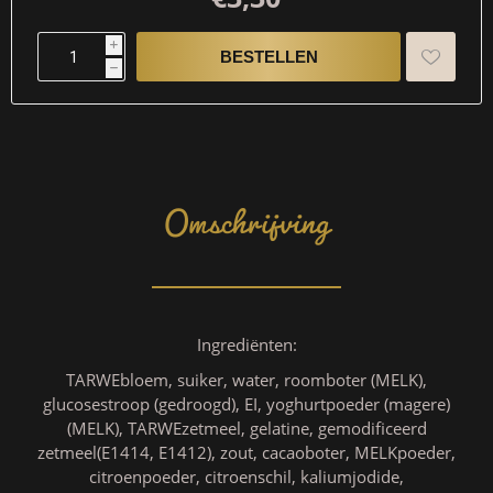
i
h
Omschrijving
Ingrediënten:
TARWEbloem, suiker, water, roomboter (MELK),
glucosestroop (gedroogd), EI, yoghurtpoeder (magere)
(MELK), TARWEzetmeel, gelatine, gemodificeerd
zetmeel(E1414, E1412), zout, cacaoboter, MELKpoeder,
citroenpoeder, citroenschil, kaliumjodide,