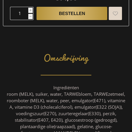
i
h
Omschrijving
Ingrediënten
room (MELK), suiker, water, TARWEbloem, TARWEzetmeel,
roomboter (MELK), water, peer, emulgator(E471), vitamine
A, vitamine D3 (cholecalciferol), emulgator(E322 (SOJA)),
voedingszuur(E270), zuurteregelaar(E330), perzik,
stabilisator(E407, E420), glucosestroop (gedroogd),
plantaardige olie(raapzaad), gelatine, glucose-