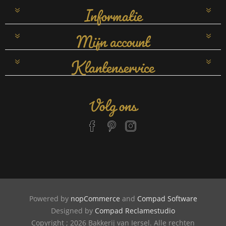
Informatie
Mijn account
Klantenservice
Volg ons
Powered by
nopCommerce
and
Compad Software
Designed by
Compad Reclamestudio
Copyright ; 2026 Bakkerij van Iersel. Alle rechten