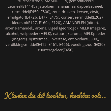
fructosestroop, AMANDELEN, gemodificeerd
zetmeel(E1414), rijstebloem, ananas, aardappelzetmeel,
rijsmiddel(E450, E500), zout, druiven, kersen, eiwit,
emulgator(E472b, E477, E475), conserveermiddel(E202),
kleurstof(E127, E160a, E120), AMANDELEN (bitter),
aroma(amandel), aroma, EIgeel (gedroogd), MELK (magere),
alcohol, weipoeder (MELK), natuurlijk aroma, MELKpoeder
(magere), rijstzetmeel, invertase, antioxidant(E300),
verdikkingsmiddel(E415, E461, E466), voedingszuur(E330),
zuurteregelaar(E450)
Klanten die dit kochten, kochten ook..