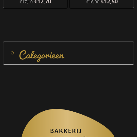
€12,70
€12,50
€17,10
€16,90
Categorieen