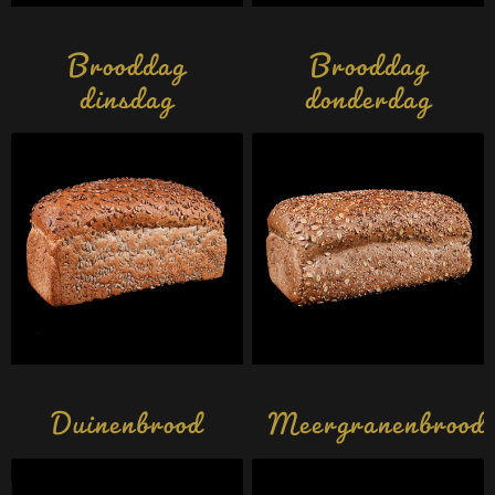
Brooddag
Brooddag
dinsdag
donderdag
Duinenbrood
Meergranenbrood