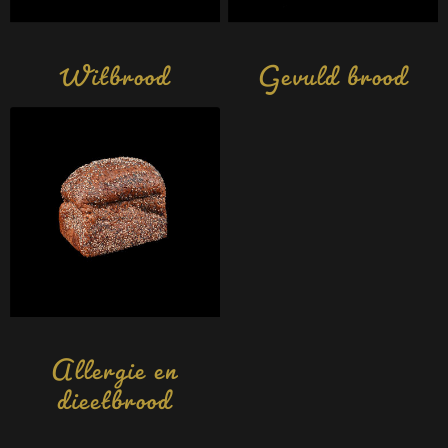
Witbrood
Gevuld brood
Allergie en
dieetbrood