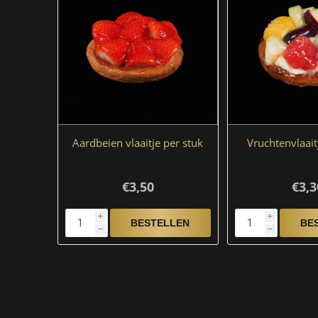
Aardbeien vlaaitje per stuk
Vruchtenvlaait
€3,50
€3,3
i
i
h
h