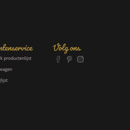
tenservice
Volg ons
jk productenlijst
lwagen
lijst