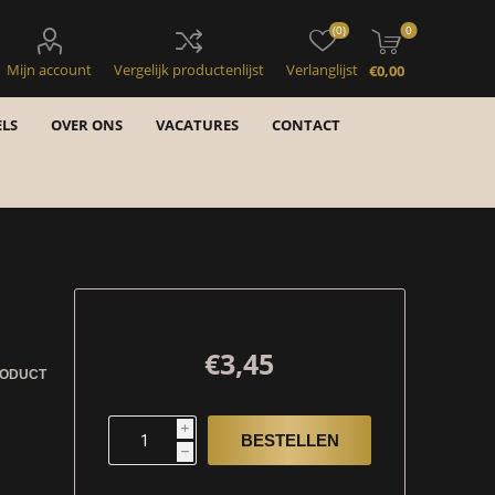
(0)
0
Mijn account
Vergelijk productenlijst
Verlanglijst
€0,00
LS
OVER ONS
VACATURES
CONTACT
€3,45
RODUCT
i
h