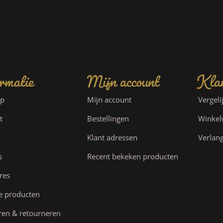
rmatie
Mijn account
Klan
ap
Mijn account
Vergeli
t
Bestellingen
Winke
Klant adressen
Verlang
s
Recent bekeken producten
res
e producten
ren & retourneren