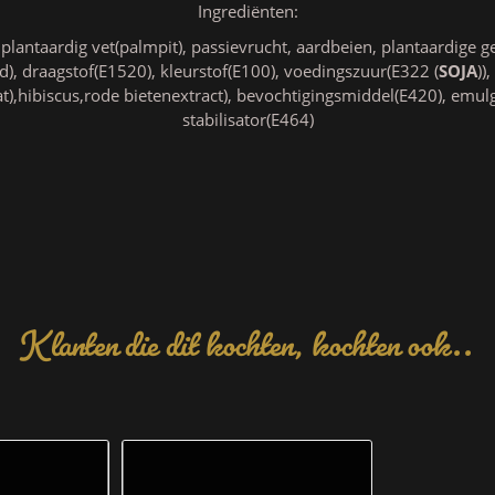
Ingrediënten:
plantaardig vet(palmpit), passievrucht, aardbeien, plantaardige ge
d), draagstof(E1520), kleurstof(E100), voedingszuur(E322 (
SOJA
))
at),hibiscus,rode bietenextract), bevochtigingsmiddel(E420), emul
stabilisator(E464)
Klanten die dit kochten, kochten ook..