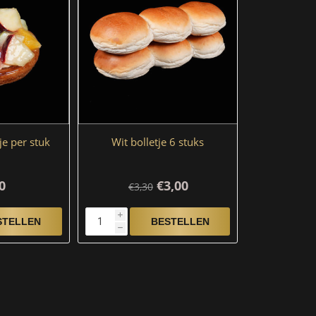
je per stuk
Wit bolletje 6 stuks
0
€3,00
€3,30
i
h