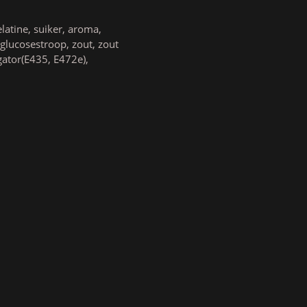
latine, suiker, aroma,
, glucosestroop, zout, zout
gator(E435, E472e),