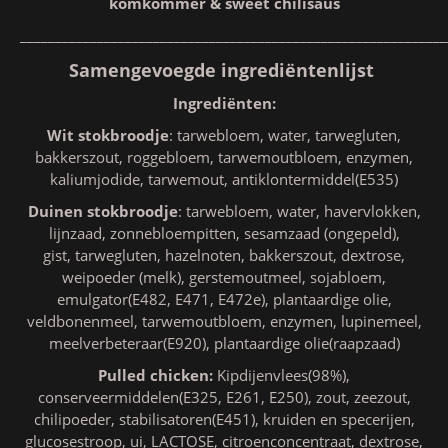
komkommer & sweet chilisaus
_____________________________________________________________
Samengevoegde ingrediëntenlijst
Ingrediënten:
Wit stokbroodje
: tarwebloem, water, tarwegluten,
bakkerszout, roggebloem, tarwemoutbloem, enzymen,
kaliumjodide, tarwemout, antiklontermiddel(E535)
Duinen stokbroodje
: tarwebloem, water, havervlokken,
lijnzaad, zonnebloempitten, sesamzaad (ongepeld),
gist, tarwegluten, hazelnoten, bakkerszout, dextrose,
weipoeder (melk), gerstemoutmeel, sojabloem,
emulgator(E482, E471, E472e), plantaardige olie,
veldbonenmeel, tarwemoutbloem, enzymen, lupinemeel,
meelverbeteraar(E920), plantaardige olie(raapzaad)
Pulled chicken:
Kipdijenvlees(98%),
conserveermiddelen(E325, E261, E250), zout, zeezout,
chilipoeder, stabilisatoren(E451), kruiden en specerijen,
glucosestroop, ui, LACTOSE, citroenconcentraat, dextrose,