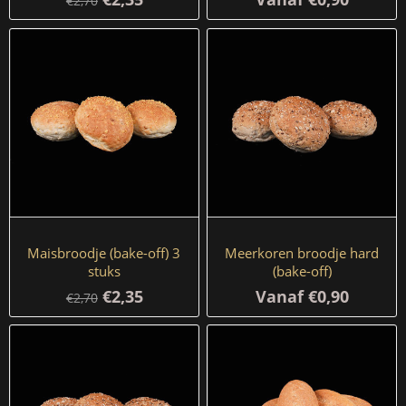
€2,70
Maisbroodje (bake-off) 3
Meerkoren broodje hard
stuks
(bake-off)
€2,35
Vanaf €0,90
€2,70